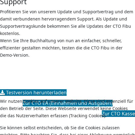
Support
Profitieren Sie von unserem Update und Supportvertrag und dem
damit verbundenen hervorragendem Support. Als Update und
Supportvertragskunde bekommen Sie alle Updates der CTO Fibu
kostenlos.
Wenn Sie Ihre Buchhaltung von nun an einfacher, schneller,
effizienter gestalten möchten, testen die die CTO Fibu in der
Demo-Version.
Testversion herunterladen
Wir nutzen Cookies auf unserer Website. Diese sind essenziell für
Zur CTO EA (Einnahmen und Ausgaben)
den Betrieb der Seite. Diese Webseite verwendet keine Cookies
Zur CTO Kasse
die das Nutzerverhalten erfassen (Tracking Cookies).
Sie können selbst entscheiden, ob Sie die Cookies zulassen
möchten. Bitte beachten Sie, dass bei einer Ablehnung womöglich