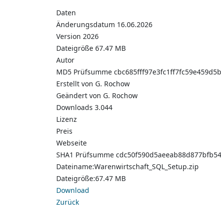
Daten
Änderungsdatum
16.06.2026
Version
2026
Dateigröße
67.47 MB
Autor
MD5 Prüfsumme
cbc685fff97e3fc1ff7fc59e459d5
Erstellt von
G. Rochow
Geändert von
G. Rochow
Downloads
3.044
Lizenz
Preis
Webseite
SHA1 Prüfsumme
cdc50f590d5aeeab88d877bfb5
Dateiname:Warenwirtschaft_SQL_Setup.zip
Dateigröße:67.47 MB
Download
Zurück