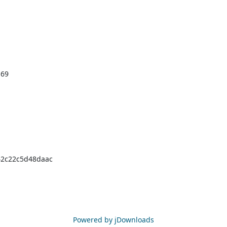
b69
42c22c5d48daac
Powered by jDownloads