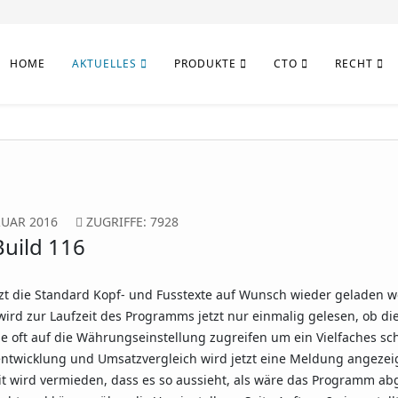
HOME
AKTUELLES
PRODUKTE
CTO
RECHT
RUAR 2016
ZUGRIFFE: 7928
uild 116
zt die Standard Kopf- und Fusstexte auf Wunsch wieder geladen w
ird zur Laufzeit des Programms jetzt nur einmalig gelesen, ob die
ie oft auf die Währungseinstellung zugreifen um ein Vielfaches sch
ntwicklung und Umsatzvergleich wird jetzt eine Meldung angezei
 wird vermieden, dass es so aussieht, als wäre das Programm abg