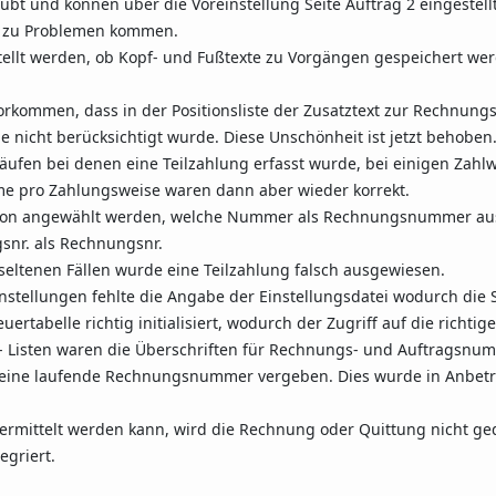
bt und können über die Voreinstellung Seite Auftrag 2 eingestell
g zu Problemen kommen.
stellt werden, ob Kopf- und Fußtexte zu Vorgängen gespeichert we
orkommen, dass in der Positionsliste der Zusatztext zur Rechnung
 nicht berücksichtigt wurde. Diese Unschönheit ist jetzt behoben
rkäufen bei denen eine Teilzahlung erfasst wurde, bei einigen Zah
ro Zahlungsweise waren dann aber wieder korrekt.
ption angewählt werden, welche Nummer als Rechnungsnummer ausg
snr. als Rechnungsnr.
 seltenen Fällen wurde eine Teilzahlung falsch ausgewiesen.
instellungen fehlte die Angabe der Einstellungsdatei wodurch die S
ertabelle richtig initialisiert, wodurch der Zugriff auf die richtig
n - Listen waren die Überschriften für Rechnungs- und Auftragsnu
keine laufende Rechnungsnummer vergeben. Dies wurde in Anbetr
ittelt werden kann, wird die Rechnung oder Quittung nicht ged
egriert.